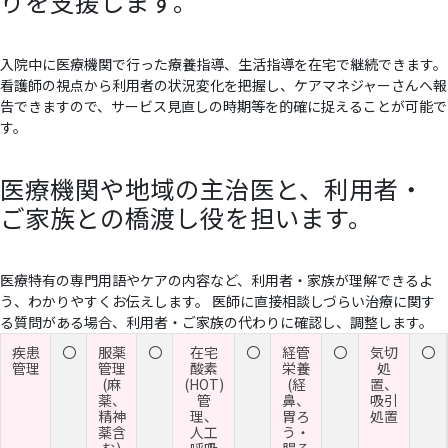
りを支援します。
入院中に医療機関で行った療養指導、生活指導を在宅で継続できます。
看護師の視点から利用者の状況変化を把握し、ケアマネジャーさんへ報
告できますので、サービス見直しの時期等を的確に捉えることが可能で
す。
医療機関や地域の主治医と、利用者・
ご家族との橋渡し役を担います。
医療特有の専門用語やケアの内容など、利用者・家族が理解できるよ
う、わかりやすくお伝えします。 医師に直接相談しづらい治療に関す
る質問がある場合、利用者・ご家族の代わりに確認し、調整します。
疾患
〇
服薬
〇
在宅
〇
経管
〇
気切
〇
管理
管理
酸素
栄養
処
(麻
(HOT)
(経
置、
薬、
管
鼻、
吸引
精神
理、
胃ろ
処置
薬含
人工
う・
む)
呼吸
腸ろ