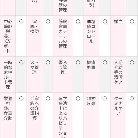
器の
う)
管理
中心
〇
浣
〇
膀胱
〇
血糖
〇
採血
〇
静脈
腸・
留置
値コ
栄
摘便
カテ
ント
養、
ーテ
ロー
CV
ルの
ル
ポー
管理
ト
一時
〇
スト
〇
腎ろ
〇
褥瘡
〇
入浴
〇
的な
マ管
う管
処置
介助
末梢
理
理
等の
ルー
清潔
ト管
ケア
理
栄養
〇
ご家
〇
理学
〇
精神
○
ター
○
相
族へ
療法
疾患
ミナ
談、
の介
士に
ルケ
食事
護指
よる
ア
介助
導
リハ
ビリ
テー
ショ
ン